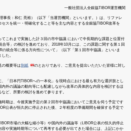
一般社団法人全銀協TIBOR運営機関
（理事長：和仁 亮裕）（以下「当運営機関」といいます。）は、リファレ
セスを統一・明確化すること等を主な内容とする全銀協TIBOR改革を
てこれまで実施した計３回の市中協議 において中長期的な課題と位置付
Rの統合等」の検討を進めており、2018年10月には、この課題に関する第１回
IBORの統合等に係る方向性について」（以下「第１回市中協議」といいま
ました。
見の概要等は
別紙
のとおりであり、ご意見を提出いただいた皆様に対し
、「日本円TIBORへの一本化」を現時点における最も有力な選択肢とし
る国内外の議論の動向等にも配慮しながら改革の具体的な内容を検討するほ
るなど、所要の検討を進めて参ります。
時期は、今後実施予定の第２回市中協議においてご意見を伺う予定です
BOR公表が恒久的に停止された後、２年程度の準備期間を確保する予定で
BOR市場の大幅な縮小等）や国内外の議論等（LIBOR公表の恒久的停止
内容や実施時期等について再考する必要が出てきた場合には、上記にかか