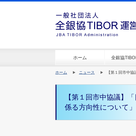
ホーム
全銀協TIB
ホーム
ニュース
【第１回市中協議
【第１回市中協議】「日
係る方向性について」