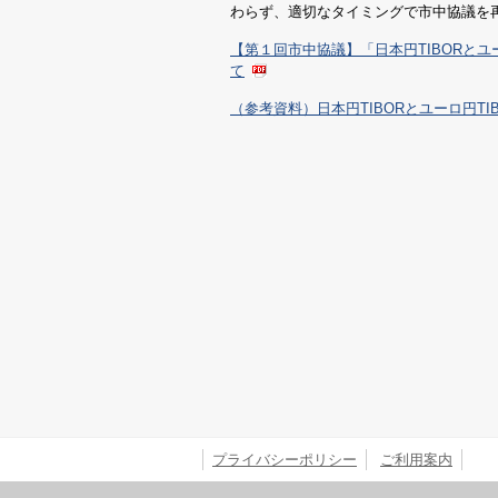
わらず、適切なタイミングで市中協議を
【第１回市中協議】「日本円TIBORと
て
（参考資料）日本円TIBORとユーロ円T
プライバシーポリシー
ご利用案内