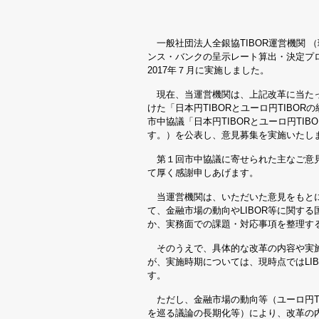
一般社団法人全銀協TIBOR運営機関 
ンス・バンクの呈示レート算出・決定プロ
2017年７月に実施しました。
現在、当運営機関は、上記改革に当たっ
けた「日本円TIBORとユーロ円TIBO
市中協議「日本円TIBORとユーロ円T
す。）を公表し、意見募集を実施いたし
第１回市中協議に寄せられた主なご意
て厚く感謝申しあげます。
当運営機関は、いただいた意見をもとに
て、金融市場の動向やLIBOR等に関す
か、実務面での課題・対応事項を整理す
そのうえで、具体的な改革の内容や実施
が、実施時期については、現時点ではLI
す。
ただし、金融市場の動向等（ユーロ円TI
を巡る議論の長期化等）により、改革の