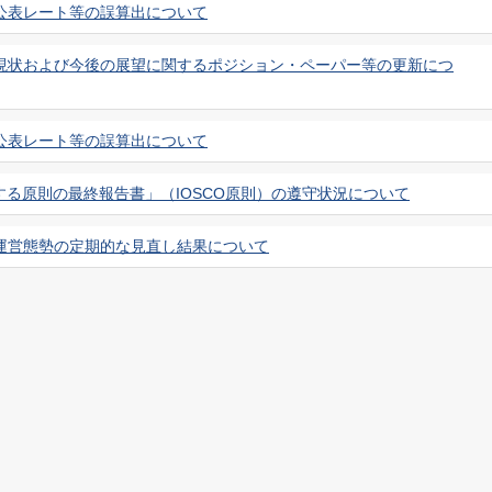
の公表レート等の誤算出について
Rの現状および今後の展望に関するポジション・ペーパー等の更新につ
の公表レート等の誤算出について
する原則の最終報告書」（IOSCO原則）の遵守状況について
の運営態勢の定期的な見直し結果について
R業務規程」等の一部改正について
協TIBORリファレンス・バンクについて
の公表レート等の誤算出について