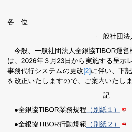
各 位
一般社団法
今般、一般社団法人全銀協TIBOR運営
は、2026年３月23日から実施する呈示
事務代行システムの更改
[2]
に伴い、下
を改正いたしますので、ご案内いたし
記
●全銀協TIBOR業務規程
（別紙１）
●全銀協TIBOR行動規範
（別紙２）